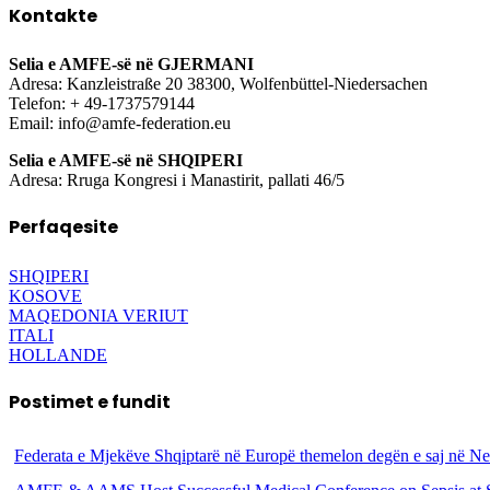
Kontakte
Selia e AMFE-së në GJERMANI
Adresa: Kanzleistraße 20 38300, Wolfenbüttel-Niedersachen
Telefon: + 49-1737579144
Email: info@amfe-federation.eu
Selia e AMFE-së në SHQIPERI
Adresa: Rruga Kongresi i Manastirit, pallati 46/5
Perfaqesite
SHQIPERI
KOSOVE
MAQEDONIA VERIUT
ITALI
HOLLANDE
Postimet e fundit
Federata e Mjekëve Shqiptarë në Europë themelon degën e saj në N