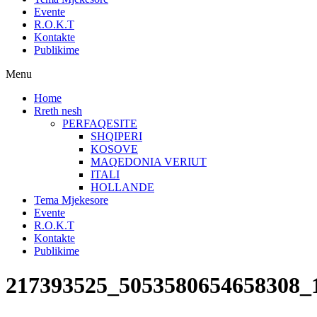
Evente
R.O.K.T
Kontakte
Publikime
Menu
Home
Rreth nesh
PERFAQESITE
SHQIPERI
KOSOVE
MAQEDONIA VERIUT
ITALI
HOLLANDE
Tema Mjekesore
Evente
R.O.K.T
Kontakte
Publikime
217393525_5053580654658308_