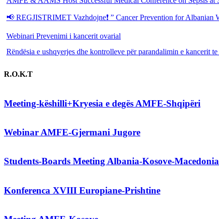
AMFE & AAMS Host Successful Medical Conference on Sepsis at S
📢 REGJISTRIMET Vazhdojne❗️ ” Cancer Prevention for Albanian 
Webinari Prevenimi i kancerit ovarial
Rëndësia e ushqyerjes dhe kontrolleve për parandalimin e kancerit te
R.O.K.T
Meeting-këshilli+Kryesia e degës AMFE-Shqipëri
Webinar AMFE-Gjermani Jugore
Students-Boards Meeting Albania-Kosove-Macedonia
Konferenca XVIII Europiane-Prishtine