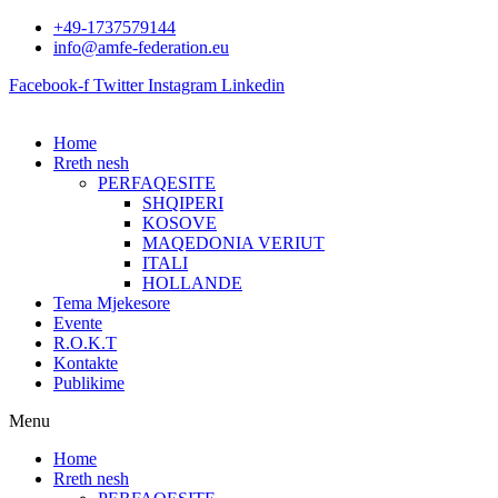
Skip
+49-1737579144
to
info@amfe-federation.eu
content
Facebook-f
Twitter
Instagram
Linkedin
Home
Rreth nesh
PERFAQESITE
SHQIPERI
KOSOVE
MAQEDONIA VERIUT
ITALI
HOLLANDE
Tema Mjekesore
Evente
R.O.K.T
Kontakte
Publikime
Menu
Home
Rreth nesh