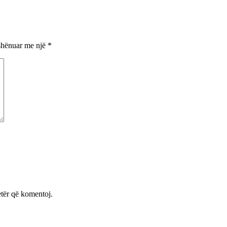
shënuar me një
*
etër që komentoj.