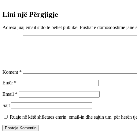
Lini një Përgjigje
Adresa juaj email s’do të bëhet publike.
Fushat e domosdoshme janë 
Koment
*
Emër
*
Email
*
Sajt
Ruaje në këtë shfletues emrin, email-in dhe sajtin tim, për herën tj