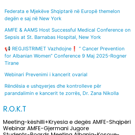
Federata e Mjekëve Shqiptarë në Europë themelon
degën e saj në New York
AMFE & AAMS Host Successful Medical Conference on
Sepsis at St. Barnabas Hospital, New York
📢 REGJISTRIMET Vazhdojne❗️ ” Cancer Prevention
for Albanian Women” Conference 9 Maj 2025-Rogner
Tirane
Webinari Prevenimi i kancerit ovarial
Rëndësia e ushqyerjes dhe kontrolleve për
parandalimin e kancerit te zorrës, Dr. Zana Nikolla
R.O.K.T
Meeting-këshilli+Kryesia e degës AMFE-Shqipëri
Webinar AMFE-Gjermani Jugore
Students-Boards Meeting Albania-Kosove-