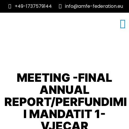
+49-1737579144
info@amfe-federation.eu
RRETH NESH
TEMA MJEKESORE
MEETING -FINAL
ANNUAL
REPORT/PERFUNDIMI
I MANDATIT 1-
VJECAR