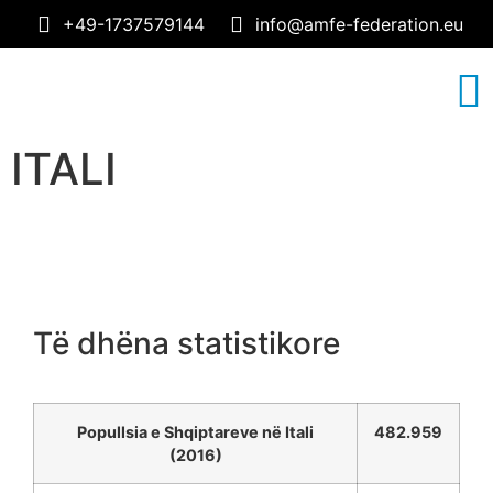
+49-1737579144
info@amfe-federation.eu
RRETH NESH
TEMA MJEKESORE
ITALI
Të dhëna statistikore
Popullsia e Shqiptareve në Itali
482.959
(2016)