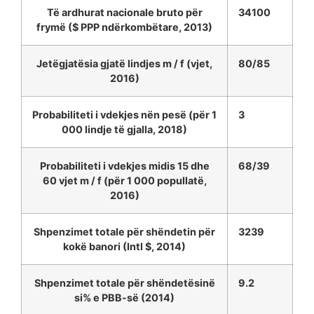
Të ardhurat nacionale bruto për
34100
frymë ($ PPP ndërkombëtare, 2013)
Jetëgjatësia gjatë lindjes m / f (vjet,
80/85
2016)
Probabiliteti i vdekjes nën pesë (për 1
3
000 lindje të gjalla, 2018)
Probabiliteti i vdekjes midis 15 dhe
68/39
60 vjet m / f (për 1 000 popullatë,
2016)
Shpenzimet totale për shëndetin për
3239
kokë banori (Intl $, 2014)
Shpenzimet totale për shëndetësinë
9.2
si% e PBB-së (2014)