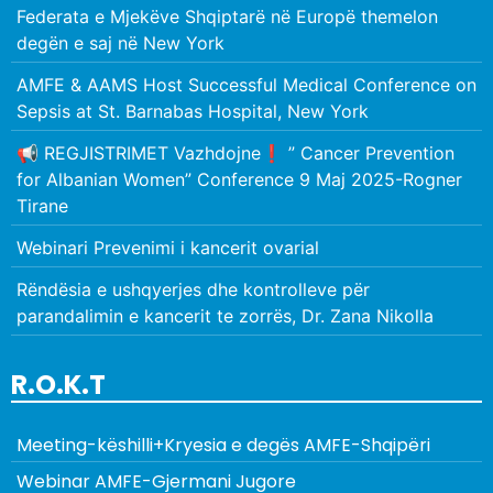
Federata e Mjekëve Shqiptarë në Europë themelon
degën e saj në New York
AMFE & AAMS Host Successful Medical Conference on
Sepsis at St. Barnabas Hospital, New York
📢 REGJISTRIMET Vazhdojne❗️ ” Cancer Prevention
for Albanian Women” Conference 9 Maj 2025-Rogner
Tirane
Webinari Prevenimi i kancerit ovarial
Rëndësia e ushqyerjes dhe kontrolleve për
parandalimin e kancerit te zorrës, Dr. Zana Nikolla
R.O.K.T
Meeting-këshilli+Kryesia e degës AMFE-Shqipëri
Webinar AMFE-Gjermani Jugore