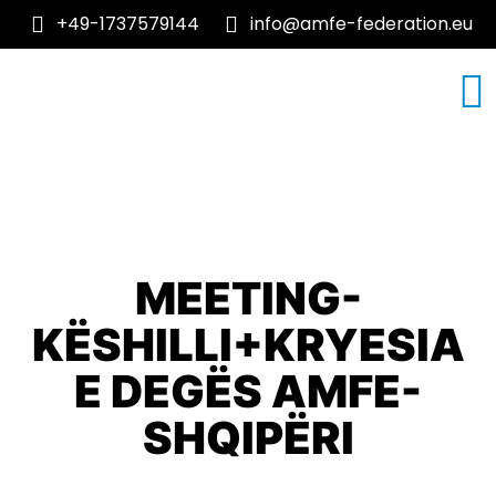
+49-1737579144
info@amfe-federation.eu
RRETH NESH
TEMA MJEKESORE
MEETING-
KËSHILLI+KRYESIA
E DEGËS AMFE-
SHQIPËRI