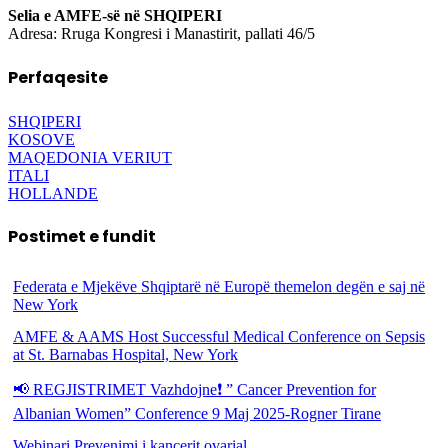
Selia e AMFE-së në SHQIPERI
Adresa: Rruga Kongresi i Manastirit, pallati 46/5
Perfaqesite
SHQIPERI
KOSOVE
MAQEDONIA VERIUT
ITALI
HOLLANDE
Postimet e fundit
Federata e Mjekëve Shqiptarë në Europë themelon degën e saj në
New York
AMFE & AAMS Host Successful Medical Conference on Sepsis
at St. Barnabas Hospital, New York
📢 REGJISTRIMET Vazhdojne❗️ ” Cancer Prevention for
Albanian Women” Conference 9 Maj 2025-Rogner Tirane
Webinari Prevenimi i kancerit ovarial