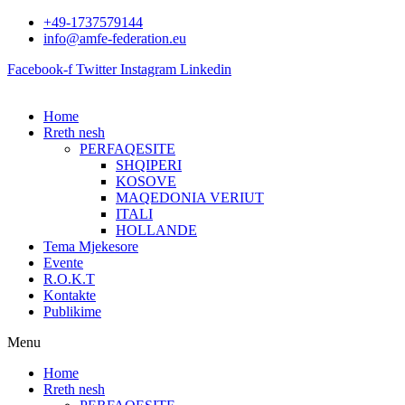
Skip
+49-1737579144
to
info@amfe-federation.eu
content
Facebook-f
Twitter
Instagram
Linkedin
Home
Rreth nesh
PERFAQESITE
SHQIPERI
KOSOVE
MAQEDONIA VERIUT
ITALI
HOLLANDE
Tema Mjekesore
Evente
R.O.K.T
Kontakte
Publikime
Menu
Home
Rreth nesh