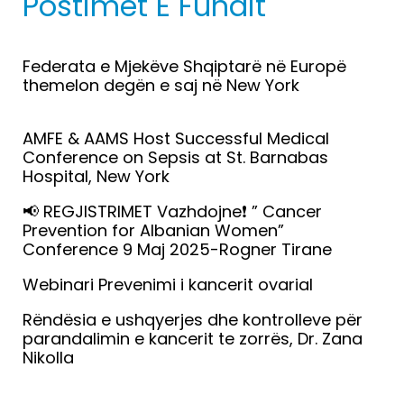
Postimet E Fundit
Federata e Mjekëve Shqiptarë në Europë
themelon degën e saj në New York
Lexo më tepër »
AMFE & AAMS Host Successful Medical
Conference on Sepsis at St. Barnabas
Hospital, New York
Lexo më tepër »
📢 REGJISTRIMET Vazhdojne❗️ ” Cancer
Prevention for Albanian Women”
Conference 9 Maj 2025-Rogner Tirane
Lexo më tepër »
Webinari Prevenimi i kancerit ovarial
Lexo më tepër »
Rëndësia e ushqyerjes dhe kontrolleve për
parandalimin e kancerit te zorrës, Dr. Zana
Nikolla
Lexo më tepër »