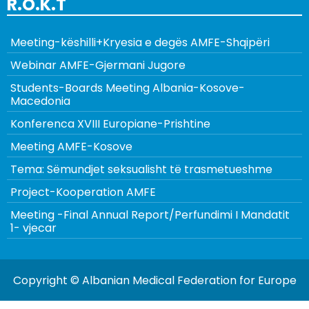
R.O.K.T
Meeting-këshilli+Kryesia e degës AMFE-Shqipëri
Webinar AMFE-Gjermani Jugore
Students-Boards Meeting Albania-Kosove-
Macedonia
Konferenca XVIII Europiane-Prishtine
Meeting AMFE-Kosove
Tema: Sëmundjet seksualisht të trasmetueshme
Project-Kooperation AMFE
Meeting -Final Annual Report/Perfundimi I Mandatit
1- vjecar
Copyright © Albanian Medical Federation for Europe