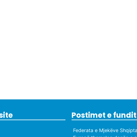
site
Postimet e fundit
Federata e Mjekëve Shqipta