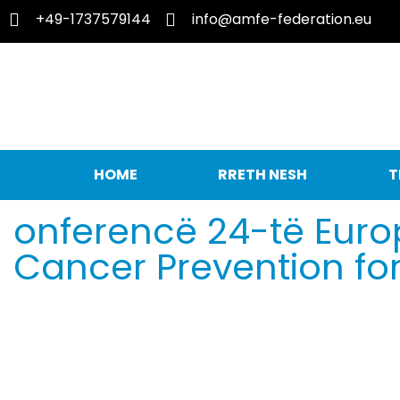
+49-1737579144
info@amfe-federation.eu
HOME
RRETH NESH
T
onferencë 24-të Eur
Cancer Prevention f