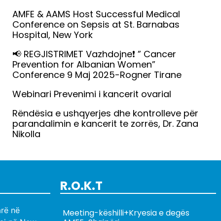
AMFE & AAMS Host Successful Medical
Conference on Sepsis at St. Barnabas
Hospital, New York
Lexo më tepër »
📢 REGJISTRIMET Vazhdojne❗️ ” Cancer
Prevention for Albanian Women”
Conference 9 Maj 2025-Rogner Tirane
Lexo më tepër »
Webinari Prevenimi i kancerit ovarial
Lexo më tepër »
Rëndësia e ushqyerjes dhe kontrolleve për
parandalimin e kancerit te zorrës, Dr. Zana
Nikolla
Lexo më tepër »
R.O.K.T
rë në
Meeting-këshilli+Kryesia e degës