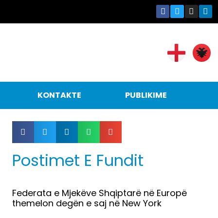
KONTAKTE
PUBLIKIME
Postimet E Fundit
Federata e Mjekëve Shqiptarë në Europë
themelon degën e saj në New York
Lexo më tepër »