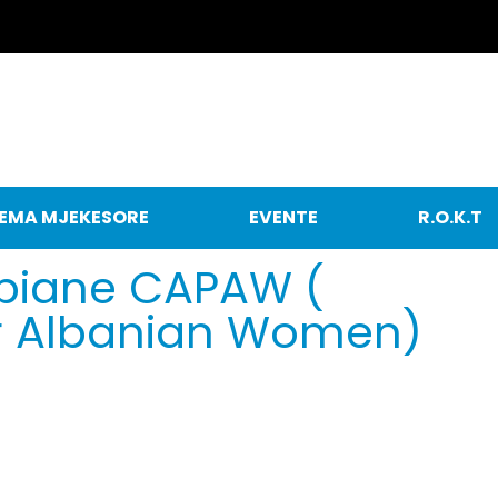
EMA MJEKESORE
EVENTE
R.O.K.T
opiane CAPAW (
or Albanian Women)