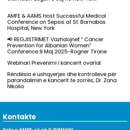
Lexo më tepër »
AMFE & AAMS Host Successful Medical
Conference on Sepsis at St. Barnabas
Hospital, New York
Lexo më tepër »
📢 REGJISTRIMET Vazhdojne❗️ ” Cancer
Prevention for Albanian Women”
Conference 9 Maj 2025-Rogner Tirane
Lexo më tepër »
Webinari Prevenimi i kancerit ovarial
Lexo më tepër »
Rëndësia e ushqyerjes dhe kontrolleve për
parandalimin e kancerit te zorrës, Dr. Zana
Nikolla
Lexo më tepër »
Kontakte
Selia e AMFE-së në GJERMANI