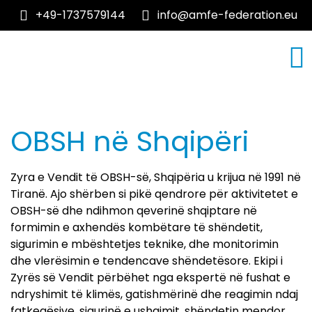
+49-1737579144
info@amfe-federation.eu
RRETH NESH
TEMA MJEKESORE
OBSH në Shqipëri
Zyra e Vendit të OBSH-së, Shqipëria u krijua në 1991 në
Tiranë. Ajo shërben si pikë qendrore për aktivitetet e
OBSH-së dhe ndihmon qeverinë shqiptare në
formimin e axhendës kombëtare të shëndetit,
sigurimin e mbështetjes teknike, dhe monitorimin
dhe vlerësimin e tendencave shëndetësore. Ekipi i
Zyrës së Vendit përbëhet nga ekspertë në fushat e
ndryshimit të klimës, gatishmërinë dhe reagimin ndaj
fatkeqësive, sigurinë e ushqimit, shëndetin mendor,