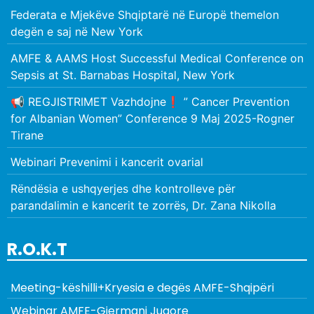
Federata e Mjekëve Shqiptarë në Europë themelon
degën e saj në New York
AMFE & AAMS Host Successful Medical Conference on
Sepsis at St. Barnabas Hospital, New York
📢 REGJISTRIMET Vazhdojne❗️ ” Cancer Prevention
for Albanian Women” Conference 9 Maj 2025-Rogner
Tirane
Webinari Prevenimi i kancerit ovarial
Rëndësia e ushqyerjes dhe kontrolleve për
parandalimin e kancerit te zorrës, Dr. Zana Nikolla
R.O.K.T
Meeting-këshilli+Kryesia e degës AMFE-Shqipëri
Webinar AMFE-Gjermani Jugore