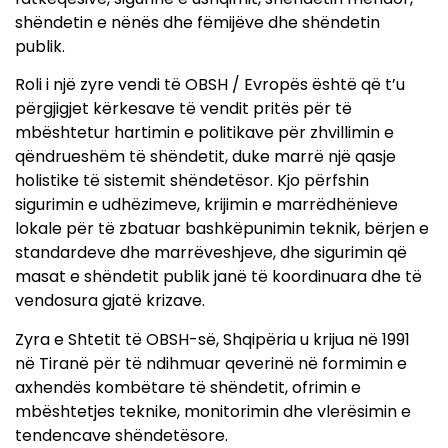
shëndetin e nënës dhe fëmijëve dhe shëndetin
publik.
Roli i një zyre vendi të OBSH / Evropës është që t’u
përgjigjet kërkesave të vendit pritës për të
mbështetur hartimin e politikave për zhvillimin e
qëndrueshëm të shëndetit, duke marrë një qasje
holistike të sistemit shëndetësor. Kjo përfshin
sigurimin e udhëzimeve, krijimin e marrëdhënieve
lokale për të zbatuar bashkëpunimin teknik, bërjen e
standardeve dhe marrëveshjeve, dhe sigurimin që
masat e shëndetit publik janë të koordinuara dhe të
vendosura gjatë krizave.
Zyra e Shtetit të OBSH-së, Shqipëria u krijua në 1991
në Tiranë për të ndihmuar qeverinë në formimin e
axhendës kombëtare të shëndetit, ofrimin e
mbështetjes teknike, monitorimin dhe vlerësimin e
tendencave shëndetësore.