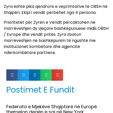
Zyra është pika qendrore e veprimtarive të OBSH në
Shqipëri. Ekipi i vendit përbëhet nga 4 persona.
Prioritetet për Zyrën e Vendit përcaktohen në
marrëveshjen dy vjeçare bashkëpunuese midis OBSH
/ Evropë dhe vendit pritës. Zyra zbaton
marrëveshjen në bashkëpunim të ngushtë me
institucionet kombëtare dhe agjencitë
ndërkombëtare partnere.
Postimet E Fundit
Federata e Mjekëve Shqiptarë në Europë
themelon degën e saj në New York