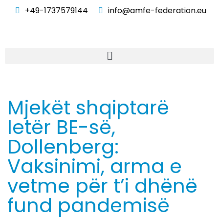
+49-1737579144
info@amfe-federation.eu
Mjekët shqiptarë
letër BE-së,
Dollenberg:
Vaksinimi, arma e
vetme për t’i dhënë
fund pandemisë