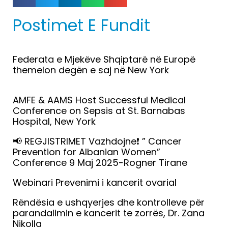
Postimet E Fundit
Federata e Mjekëve Shqiptarë në Europë
themelon degën e saj në New York
Lexo më tepër »
AMFE & AAMS Host Successful Medical
Conference on Sepsis at St. Barnabas
Hospital, New York
Lexo më tepër »
📢 REGJISTRIMET Vazhdojne❗️ ” Cancer
Prevention for Albanian Women”
Conference 9 Maj 2025-Rogner Tirane
Lexo më tepër »
Webinari Prevenimi i kancerit ovarial
Lexo më tepër »
Rëndësia e ushqyerjes dhe kontrolleve për
parandalimin e kancerit te zorrës, Dr. Zana
Nikolla