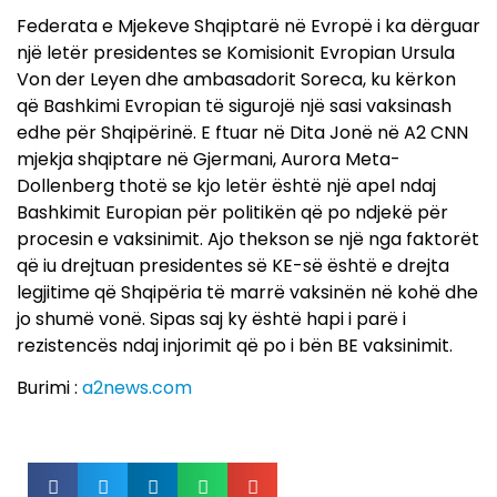
Federata e Mjekeve Shqiptarë në Evropë i ka dërguar
një letër presidentes se Komisionit Evropian Ursula
Von der Leyen dhe ambasadorit Soreca, ku kërkon
që Bashkimi Evropian të sigurojë një sasi vaksinash
edhe për Shqipërinë. E ftuar në Dita Jonë në A2 CNN
mjekja shqiptare në Gjermani, Aurora Meta-
Dollenberg thotë se kjo letër është një apel ndaj
Bashkimit Europian për politikën që po ndjekë për
procesin e vaksinimit. Ajo thekson se një nga faktorët
që iu drejtuan presidentes së KE-së është e drejta
legjitime që Shqipëria të marrë vaksinën në kohë dhe
jo shumë vonë. Sipas saj ky është hapi i parë i
rezistencës ndaj injorimit që po i bën BE vaksinimit.
Burimi :
a2news.com