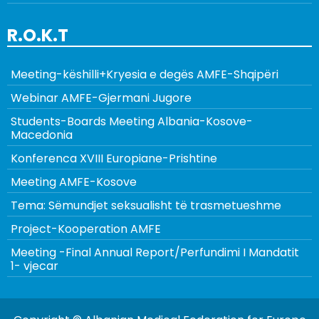
R.O.K.T
Meeting-këshilli+Kryesia e degës AMFE-Shqipëri
Webinar AMFE-Gjermani Jugore
Students-Boards Meeting Albania-Kosove-
Macedonia
Konferenca XVIII Europiane-Prishtine
Meeting AMFE-Kosove
Tema: Sëmundjet seksualisht të trasmetueshme
Project-Kooperation AMFE
Meeting -Final Annual Report/Perfundimi I Mandatit
1- vjecar