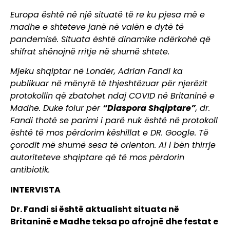
Europa është në një situatë të re ku pjesa më e
madhe e shteteve janë në valën e dytë të
pandemisë. Situata është dinamike ndërkohë që
shifrat shënojnë rritje në shumë shtete.
Mjeku shqiptar në Londër, Adrian Fandi ka
publikuar në mënyrë të thjeshtëzuar për njerëzit
protokollin që zbatohet ndaj COVID në Britaninë e
Madhe. Duke folur për
“Diaspora Shqiptare”
, dr.
Fandi thotë se parimi i parë nuk është në protokoll
është të mos përdorim këshillat e DR. Google. Të
çorodit më shumë sesa të orienton. Ai i bën thirrje
autoriteteve shqiptare që të mos përdorin
antibiotik.
INTERVISTA
Dr. Fandi si është aktualisht situata në
Britaninë e Madhe teksa po afrojnë dhe festat e