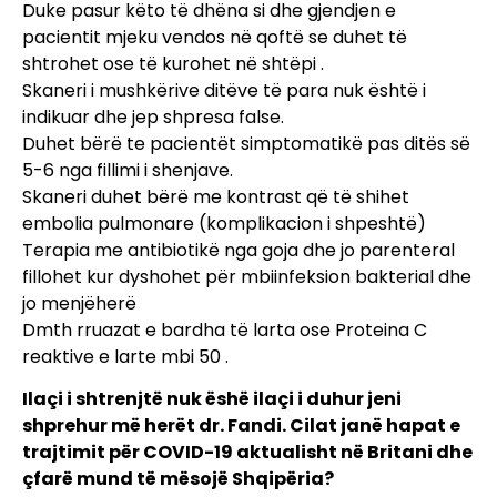
Duke pasur këto të dhëna si dhe gjendjen e
pacientit mjeku vendos në qoftë se duhet të
shtrohet ose të kurohet në shtëpi .
Skaneri i mushkërive ditëve të para nuk është i
indikuar dhe jep shpresa false.
Duhet bërë te pacientët simptomatikë pas ditës së
5-6 nga fillimi i shenjave.
Skaneri duhet bërë me kontrast që të shihet
embolia pulmonare (komplikacion i shpeshtë)
Terapia me antibiotikë nga goja dhe jo parenteral
fillohet kur dyshohet për mbiinfeksion bakterial dhe
jo menjëherë
Dmth rruazat e bardha të larta ose Proteina C
reaktive e larte mbi 50 .
Ilaçi i shtrenjtë nuk ëshë ilaçi i duhur jeni
shprehur më herët dr. Fandi. Cilat janë hapat e
trajtimit për COVID-19 aktualisht në Britani dhe
çfarë mund të mësojë Shqipëria?