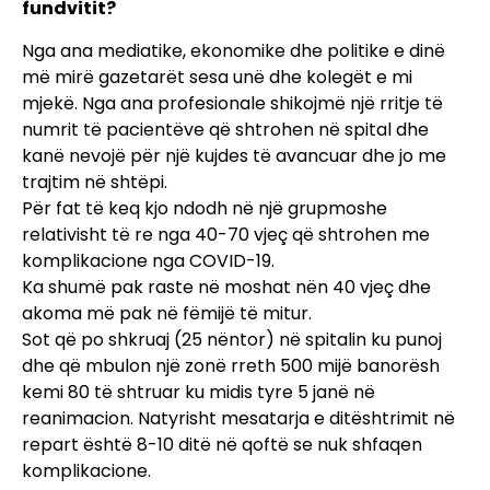
fundvitit?
Nga ana mediatike, ekonomike dhe politike e dinë
më mirë gazetarët sesa unë dhe kolegët e mi
mjekë. Nga ana profesionale shikojmë një rritje të
numrit të pacientëve që shtrohen në spital dhe
kanë nevojë për një kujdes të avancuar dhe jo me
trajtim në shtëpi.
Për fat të keq kjo ndodh në një grupmoshe
relativisht të re nga 40-70 vjeç që shtrohen me
komplikacione nga COVID-19.
Ka shumë pak raste në moshat nën 40 vjeç dhe
akoma më pak në fëmijë të mitur.
Sot që po shkruaj (25 nëntor) në spitalin ku punoj
dhe që mbulon një zonë rreth 500 mijë banorësh
kemi 80 të shtruar ku midis tyre 5 janë në
reanimacion. Natyrisht mesatarja e ditështrimit në
repart është 8-10 ditë në qoftë se nuk shfaqen
komplikacione.