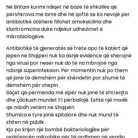
Në Britani kurimi ndiqet në bazë të shkallës që
përshkrova më lartë dhe në qoftë se ka nevojë për
antibiotikë atëherë fillohet amoksicilina dhe
klaritromicina duke ndjekur udhëzimet e
mikrobiologëve.
Antibiotikë të gjeneratës së trete apo të katërt që
jepen në Shqipëri nuk ka asnjë evidencë që shërojnë
nga virusi por nesër nuk do të na mbrojnë nga
ndonjë superinfeksion. Për momentin nuk po them
që jane të dëmshëm për shëndetin por shumë të
dëmshëm për xhepin .
Ilaçet që përmenda më sipër nuk janë të shtrenjta
dhe çdokush mundet t’i përballojë. Është një modë
që ndodh vetëm në Shqipëri.
Shumica e tyre janë spitalore dhe nuk mund të
shiten në publik .
Kjo po krijon një bombë bakteriologjike për
rezistencën mikrobike për të ardhmen në vendin