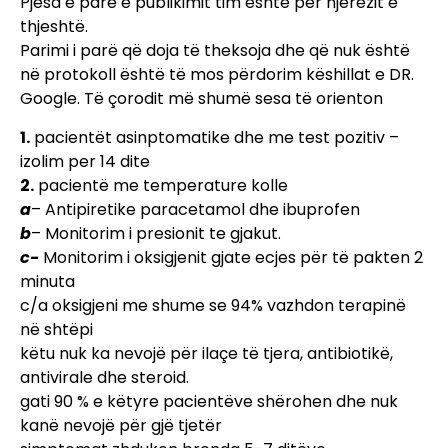
Pjesa e pare e publikimit tim është për njerëzit e
thjeshtë.
Parimi i parë që doja të theksoja dhe që nuk është
në protokoll është të mos përdorim këshillat e DR.
Google. Të çorodit më shumë sesa të orienton
1.
pacientët asinptomatike dhe me test pozitiv –
izolim per 14 dite
2.
pacientë me temperature kolle
a
– Antipiretike paracetamol dhe ibuprofen
b
– Monitorim i presionit te gjakut.
c-
Monitorim i oksigjenit gjate ecjes për të pakten 2
minuta
c/a oksigjeni me shume se 94% vazhdon terapinë
në shtëpi
këtu nuk ka nevojë për ilaçe të tjera, antibiotikë,
antivirale dhe steroid.
gati 90 % e këtyre pacientëve shërohen dhe nuk
kanë nevojë për gjë tjetër