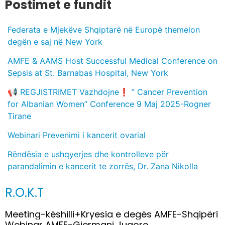
Postimet e fundit
Federata e Mjekëve Shqiptarë në Europë themelon
degën e saj në New York
AMFE & AAMS Host Successful Medical Conference on
Sepsis at St. Barnabas Hospital, New York
📢 REGJISTRIMET Vazhdojne❗️ ” Cancer Prevention
for Albanian Women” Conference 9 Maj 2025-Rogner
Tirane
Webinari Prevenimi i kancerit ovarial
Rëndësia e ushqyerjes dhe kontrolleve për
parandalimin e kancerit te zorrës, Dr. Zana Nikolla
R.O.K.T
Meeting-këshilli+Kryesia e degës AMFE-Shqipëri
Webinar AMFE-Gjermani Jugore