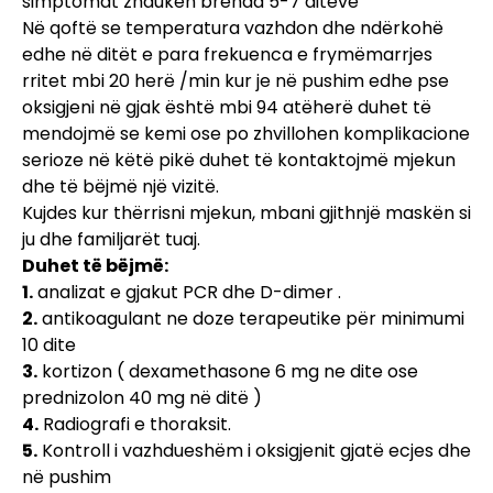
simptomat zhduken brenda 5-7 ditëve
Në qoftë se temperatura vazhdon dhe ndërkohë
edhe në ditët e para frekuenca e frymëmarrjes
rritet mbi 20 herë /min kur je në pushim edhe pse
oksigjeni në gjak është mbi 94 atëherë duhet të
mendojmë se kemi ose po zhvillohen komplikacione
serioze në këtë pikë duhet të kontaktojmë mjekun
dhe të bëjmë një vizitë.
Kujdes kur thërrisni mjekun, mbani gjithnjë maskën si
ju dhe familjarët tuaj.
Duhet të bëjmë:
1.
analizat e gjakut PCR dhe D-dimer .
2.
antikoagulant ne doze terapeutike për minimumi
10 dite
3.
kortizon ( dexamethasone 6 mg ne dite ose
prednizolon 40 mg në ditë )
4.
Radiografi e thoraksit.
5.
Kontroll i vazhdueshëm i oksigjenit gjatë ecjes dhe
në pushim