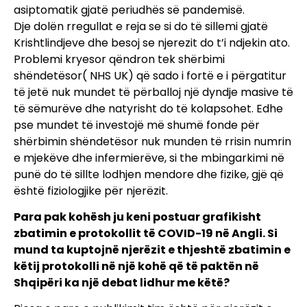
asiptomatik gjatë periudhës së pandemisë.
Dje dolën rregullat e reja se si do të sillemi gjatë
Krishtlindjeve dhe besoj se njerezit do t’i ndjekin ato.
Problemi kryesor qëndron tek shërbimi
shëndetësor( NHS UK) që sado i fortë e i përgatitur
të jetë nuk mundet të përballoj një dyndje masive të
të sëmurëve dhe natyrisht do të kolapsohet. Edhe
pse mundet të investojë më shumë fonde për
shërbimin shëndetësor nuk munden të rrisin numrin
e mjekëve dhe infermierëve, si the mbingarkimi në
punë do të sillte lodhjen mendore dhe fizike, gjë që
është fiziologjike për njerëzit.
Para pak kohësh ju keni postuar grafikisht
zbatimin e protokollit të COVID-19 në Angli. Si
mund ta kuptojnë njerëzit e thjeshtë zbatimin e
këtij protokolli në një kohë që të paktën në
Shqipëri ka një debat lidhur me këtë?