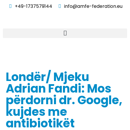
+49-1737579144
info@amfe-federation.eu
Londër/ Mjeku
Adrian Fandi: Mos
përdorni dr. Google,
kujdes me
antibiotikët