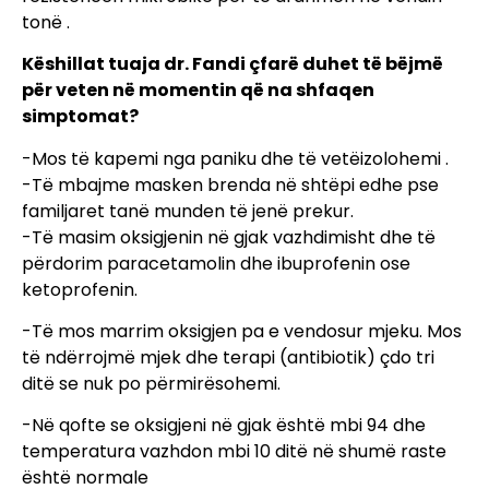
tonë .
Këshillat tuaja dr. Fandi çfarë duhet të bëjmë
për veten në momentin që na shfaqen
simptomat?
-Mos të kapemi nga paniku dhe të vetëizolohemi .
-Të mbajme masken brenda në shtëpi edhe pse
familjaret tanë munden të jenë prekur.
-Të masim oksigjenin në gjak vazhdimisht dhe të
përdorim paracetamolin dhe ibuprofenin ose
ketoprofenin.
-Të mos marrim oksigjen pa e vendosur mjeku. Mos
të ndërrojmë mjek dhe terapi (antibiotik) çdo tri
ditë se nuk po përmirësohemi.
-Në qofte se oksigjeni në gjak është mbi 94 dhe
temperatura vazhdon mbi 10 ditë në shumë raste
është normale