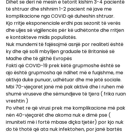
Dihet se deri në mesin e tetorit kishim 3-4 pacientë
të shtruar dhe shihnim 1-2 pacient në jave me
komplikacione nga COVID që duheshin shtruar.
Kjo rritje eksponenciale erdhi pas sezonit të verës
dhe uljes së vigjilencës për kë udhëtonte dhe rritjen
e kontakteve midis popullatës.
Nuk mundemi të fajësojmë asnjë por realiteti është
ky dhe që solli mbylljen graduale të Britanisë së
Madhe dhe të gjithë Evropës
Fakti që COVID-19 prek këtë grupmoshe është se
ajo është grupmosha që ndihet më e fuqishme, me
aktivja duke punuar, udhëtuar dhe me jetë sociale.
Mbi 70-vjeçaret janë më pak aktivë dhe i ruhen më
shumë viruseve dhe sëmundjeve të tjera ( frika ruan
vreshtin )
Po vihet re që virusi prek me komplikacione më pak
nën 40-vjeçarët dhe akoma nuk e dimë pse (
imuniteti më i fortë mbase diçka tjetër) por kjo nuk
do të thotë që ata nuk infektohen, por janë bartës