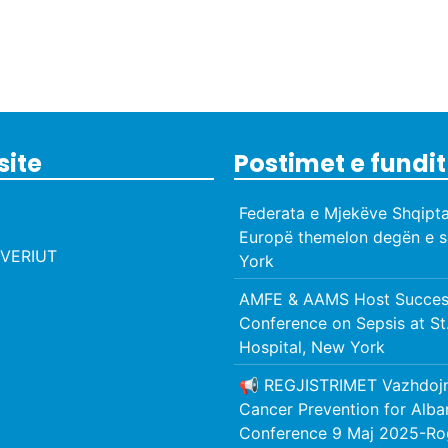
site
Postimet e fundit
Federata e Mjekëve Shqipta
Europë themelon degën e s
VERIUT
York
AMFE & AAMS Host Success
Conference on Sepsis at St
Hospital, New York
📢 REGJISTRIMET Vazhdoj
Cancer Prevention for Alb
Conference 9 Maj 2025-Ro