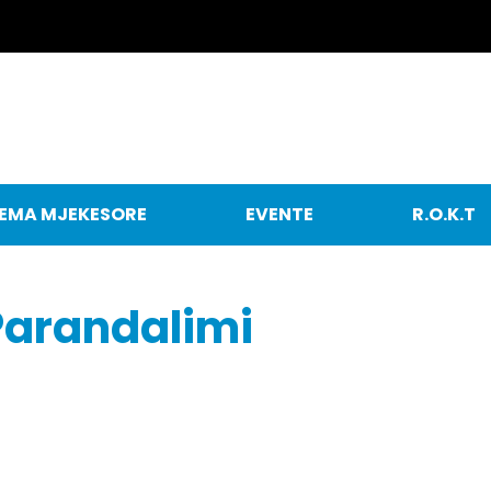
EMA MJEKESORE
EVENTE
R.O.K.T
 Parandalimi