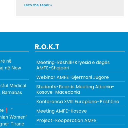
Lexo më tepër »
R.O.K.T
rë në
Meeting-këshilli+Kryesia e degës
AMFE-Shqipëri
aj në New
Webinar AMFE-Gjermani Jugore
ful Medical
Students-Boards Meeting Albania-
Kosove-Macedonia
. Barnabas
Konferenca XVIII Europiane-Prishtine
ne❗️ ”
Meeting AMFE-Kosove
anian Women”
Project-Kooperation AMFE
gner Tirane