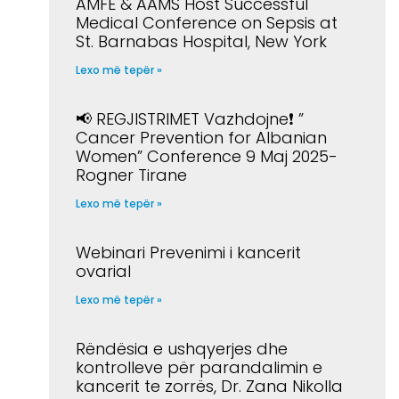
AMFE & AAMS Host Successful
Medical Conference on Sepsis at
St. Barnabas Hospital, New York
Lexo më tepër »
📢 REGJISTRIMET Vazhdojne❗️ ”
Cancer Prevention for Albanian
Women” Conference 9 Maj 2025-
Rogner Tirane
Lexo më tepër »
Webinari Prevenimi i kancerit
ovarial
Lexo më tepër »
Rëndësia e ushqyerjes dhe
kontrolleve për parandalimin e
kancerit te zorrës, Dr. Zana Nikolla