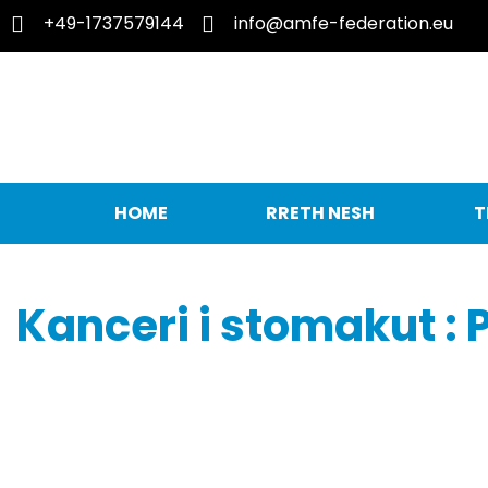
+49-1737579144
info@amfe-federation.eu
HOME
RRETH NESH
T
Kanceri i stomakut :