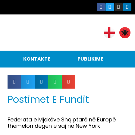
KONTAKTE
PUBLIKIME
Postimet E Fundit
Federata e Mjekëve Shqiptarë në Europë
themelon degën e saj në New York
Lexo më tepër »