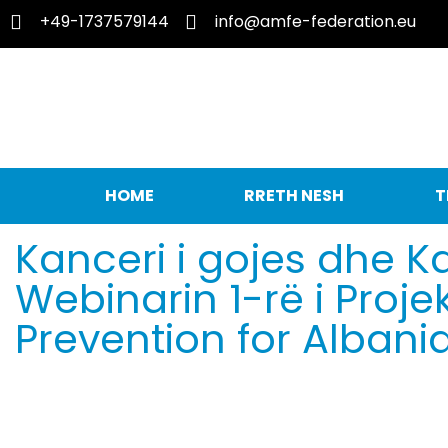
+49-1737579144
info@amfe-federation.eu
HOME
RRETH NESH
T
Kanceri i gojes dhe Ka
Webinarin 1-rë i Proj
Prevention for Alba