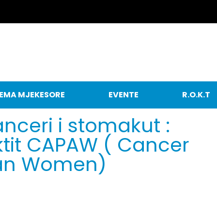
EMA MJEKESORE
EVENTE
R.O.K.T
nceri i stomakut :
ektit CAPAW ( Cancer
nian Women)