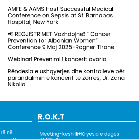
AMFE & AAMS Host Successful Medical
Conference on Sepsis at St. Barnabas
Hospital, New York
Lexo më tepër »
📢 REGJISTRIMET Vazhdojne❗️ ” Cancer
Prevention for Albanian Women”
Conference 9 Maj 2025-Rogner Tirane
Lexo më tepër »
Webinari Prevenimi i kancerit ovarial
Lexo më tepër »
Rëndësia e ushqyerjes dhe kontrolleve për
parandalimin e kancerit te zorrës, Dr. Zana
Nikolla
Lexo më tepër »
R.O.K.T
rë në
Meeting-këshilli+Kryesia e degës