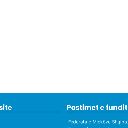
site
Postimet e fundit
Federata e Mjekëve Shqipta