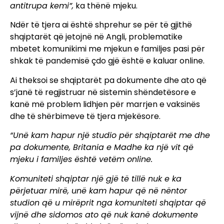
antitrupa kemi”,
ka thënë mjeku.
Ndër të tjera ai është shprehur se për të gjithë
shqiptarët që jetojnë në Angli, problematike
mbetet komunikimi me mjekun e familjes pasi për
shkak të pandemisë çdo gjë është e kaluar online.
Ai theksoi se shqiptarët pa dokumente dhe ato që
s’janë të regjistruar në sistemin shëndetësore e
kanë më problem lidhjen për marrjen e vaksinës
dhe të shërbimeve të tjera mjekësore.
“Unë kam hapur një studio për shqiptarët me dhe
pa dokumente, Britania e Madhe ka një vit që
mjeku i familjes është vetëm online.
Komuniteti shqiptar një gjë të tillë nuk e ka
përjetuar mirë, unë kam hapur që në nëntor
studion që u mirëprit nga komuniteti shqiptar që
vijnë dhe sidomos ato që nuk kanë dokumente