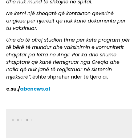
dhe nuk mund të shkojnë në spital.
Ne kemi një shoqatë që kontakton qeverinë
angleze për njerëzit që nuk kanë dokumente për
tu vaksinuar.
Unë do të ofroj studion time për këtë program për
të bërë të mundur dhe vaksinimin e komunitetit
shqiptar pa letra në Angli. Por ka dhe shumë
shqiptarë që kanë riemigruar nga Greqia dhe
Italia që nuk janë të regjistruar në sistemin
mjeksorë”
, është shprehur ndër të tjera ai
.
e.su./
abcnews.al