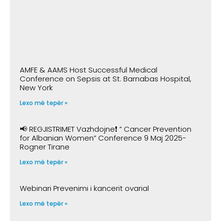
AMFE & AAMS Host Successful Medical
Conference on Sepsis at St. Barnabas Hospital,
New York
Lexo më tepër »
📢 REGJISTRIMET Vazhdojne❗️ ” Cancer Prevention
for Albanian Women” Conference 9 Maj 2025-
Rogner Tirane
Lexo më tepër »
Webinari Prevenimi i kancerit ovarial
Lexo më tepër »