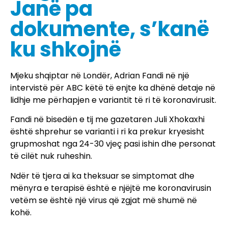
Janë pa
dokumente, s’kanë
ku shkojnë
Mjeku shqiptar në Londër, Adrian Fandi në një
intervistë për ABC këtë të enjte ka dhënë detaje në
lidhje me përhapjen e variantit të ri të koronavirusit.
Fandi në bisedën e tij me gazetaren Juli Xhokaxhi
është shprehur se varianti i ri ka prekur kryesisht
grupmoshat nga 24-30 vjeç pasi ishin dhe personat
të cilët nuk ruheshin.
Ndër të tjera ai ka theksuar se simptomat dhe
mënyra e terapisë është e njëjtë me koronavirusin
vetëm se është një virus që zgjat më shumë në
kohë.