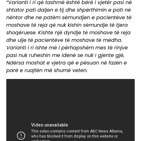
“V
arianti i ri që tashmë është bërë i vjetër pasi në
shtator pati daljen e tij dhe shpërthimin e pati në
nëntor dhe ne patëm sëmundjen e pacientëve të
moshave të reja që nuk kishin sëmundje të tjera
shoqëruese. Kishte një dyndje të moshave të reja
dhe ulje të pacientëve të moshave të mëdha.
Varianti i ri ishte më i përhapshëm mes të rinjve
pasi nuk ruheshin me idenë se nuk i gjente gjë,
Ndërsa moshat e vjetra që e pësuan në fazën e
parë e ruajtën më shumë veten.