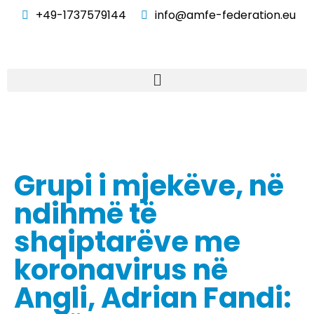
+49-1737579144
info@amfe-federation.eu
Grupi i mjekëve, në
ndihmë të
shqiptarëve me
koronavirus në
Angli, Adrian Fandi: