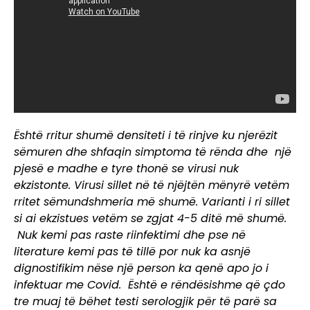
Është rritur shumë densiteti i të rinjve ku njerëzit
sëmuren dhe shfaqin simptoma të rënda dhe një
pjesë e madhe e tyre thonë se virusi nuk
ekzistonte. Virusi sillet në të njëjtën mënyrë vetëm
rritet sëmundshmeria më shumë. Varianti i ri sillet
si ai ekzistues vetëm se zgjat 4-5 ditë më shumë.
Nuk kemi pas raste riinfektimi dhe pse në
literature kemi pas të tillë por nuk ka asnjë
dignostifikim nëse një person ka qenë apo jo i
infektuar me Covid. Është e rëndësishme që çdo
tre muaj të bëhet testi serologjik për të parë sa