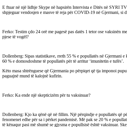
E ftuar në një lidhje Skype në hapsirën Intervista e Ditës në SYRI 
shpjeguar vendosjen e masve të reja për COVID-19 në Gjermani, si dh
Ferko: Testim çdo 24 orë me pagesë pas datës 1 tetor ose vaksinën me
pjese të vogël?
Dollenberg: Sipas statistikave, rreth 55 % e popullatës në Gjermani e
60 % e domosdoshme të popullatës për të arritur ‘imunitetin e tufës’.
Këto masa shtrënguese që Gjermania po përpiqet që tja imponoi pupulla
paguajnë mund të kalojnë kufirin.
Ferko: Ka ende një skepticizëm për tu vaksinuar?
Dollenberg: Kjo ka qënë që në fillim. Një përqindje e popullatës që përfs
fenomenet edhe për sa i përket pandemisë. Më pak se 20 % e popullatë
të kënaqur pasi më shumë se gjysma e popullsisë është vaksinuar. Ske