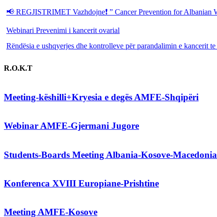
📢 REGJISTRIMET Vazhdojne❗️ ” Cancer Prevention for Albanian 
Webinari Prevenimi i kancerit ovarial
Rëndësia e ushqyerjes dhe kontrolleve për parandalimin e kancerit te
R.O.K.T
Meeting-këshilli+Kryesia e degës AMFE-Shqipëri
Webinar AMFE-Gjermani Jugore
Students-Boards Meeting Albania-Kosove-Macedonia
Konferenca XVIII Europiane-Prishtine
Meeting AMFE-Kosove