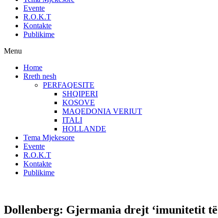
Evente
R.O.K.T
Kontakte
Publikime
Menu
Home
Rreth nesh
PERFAQESITE
SHQIPERI
KOSOVE
MAQEDONIA VERIUT
ITALI
HOLLANDE
Tema Mjekesore
Evente
R.O.K.T
Kontakte
Publikime
Dollenberg: Gjermania drejt ‘imunitetit të