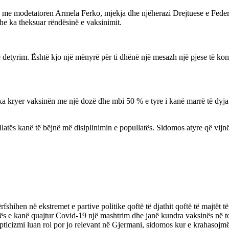
TV me modetatoren Armela Ferko, mjekja dhe njëherazi Drejtuese e Fede
e ka theksuar rëndësinë e vaksinimit.
 detyrim. Është kjo një mënyrë për ti dhënë një mesazh një pjese të ko
 ka kryer vaksinën me një dozë dhe mbi 50 % e tyre i kanë marrë të dyj
tës kanë të bëjnë më disiplinimin e popullatës. Sidomos atyre që vijnë 
hihen në ekstremet e partive politike qoftë të djathit qoftë të majtët të 
s e kanë quajtur Covid-19 një mashtrim dhe janë kundra vaksinës në to
pticizmi luan rol por jo relevant në Gjermani, sidomos kur e krahasojm