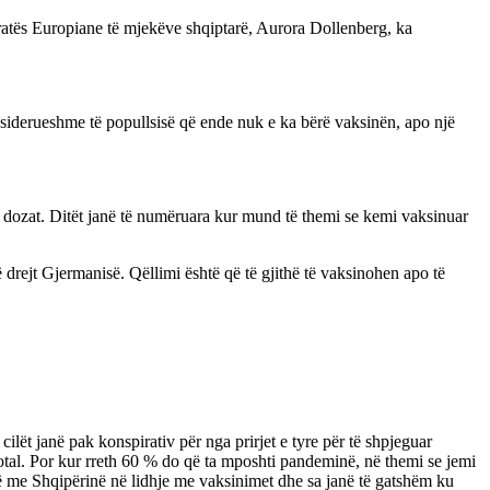
ratës Europiane të mjekëve shqiptarë, Aurora Dollenberg, ka
nsiderueshme të popullsisë që ende nuk e ka bërë vaksinën, apo një
a dozat. Ditët janë të numëruara kur mund të themi se kemi vaksinuar
drejt Gjermanisë. Qëllimi është që të gjithë të vaksinohen apo të
cilët janë pak konspirativ për nga prirjet e tyre për të shpjeguar
tal. Por kur rreth 60 % do që ta mposhti pandeminë, në themi se jemi
ë me Shqipërinë në lidhje me vaksinimet dhe sa janë të gatshëm ku