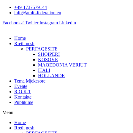
Skip
+49-1737579144
to
info@amfe-federation.eu
content
Facebook-f
Twitter
Instagram
Linkedin
Home
Rreth nesh
PERFAQESITE
SHQIPERI
KOSOVE
MAQEDONIA VERIUT
ITALI
HOLLANDE
Tema Mjekesore
Evente
R.O.K.T
Kontakte
Publikime
Menu
Home
Rreth nesh