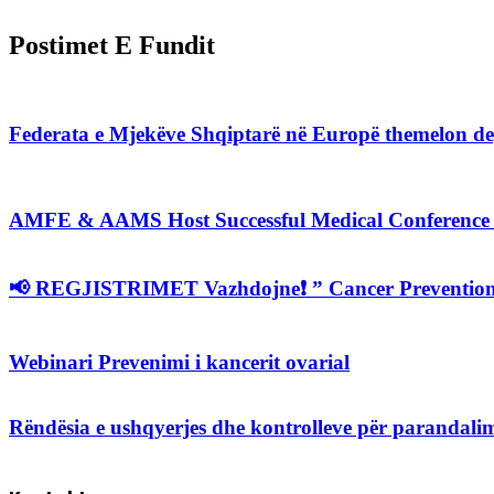
Postimet E Fundit
Federata e Mjekëve Shqiptarë në Europë themelon de
AMFE & AAMS Host Successful Medical Conference on
📢 REGJISTRIMET Vazhdojne❗️ ” Cancer Prevention
Webinari Prevenimi i kancerit ovarial
Rëndësia e ushqyerjes dhe kontrolleve për parandalimi