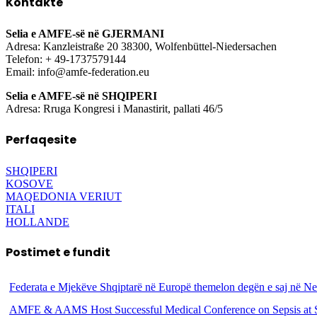
Kontakte
Selia e AMFE-së në GJERMANI
Adresa: Kanzleistraße 20 38300, Wolfenbüttel-Niedersachen
Telefon: + 49-1737579144
Email: info@amfe-federation.eu
Selia e AMFE-së në SHQIPERI
Adresa: Rruga Kongresi i Manastirit, pallati 46/5
Perfaqesite
SHQIPERI
KOSOVE
MAQEDONIA VERIUT
ITALI
HOLLANDE
Postimet e fundit
Federata e Mjekëve Shqiptarë në Europë themelon degën e saj në N
AMFE & AAMS Host Successful Medical Conference on Sepsis at S