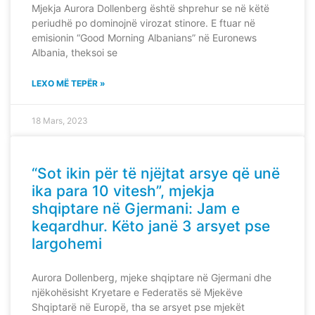
Mjekja Aurora Dollenberg është shprehur se në këtë
periudhë po dominojnë virozat stinore. E ftuar në
emisionin “Good Morning Albanians” në Euronews
Albania, theksoi se
LEXO MË TEPËR »
18 Mars, 2023
“Sot ikin për të njëjtat arsye që unë
ika para 10 vitesh”, mjekja
shqiptare në Gjermani: Jam e
keqardhur. Këto janë 3 arsyet pse
largohemi
Aurora Dollenberg, mjeke shqiptare në Gjermani dhe
njëkohësisht Kryetare e Federatës së Mjekëve
Shqiptarë në Europë, tha se arsyet pse mjekët