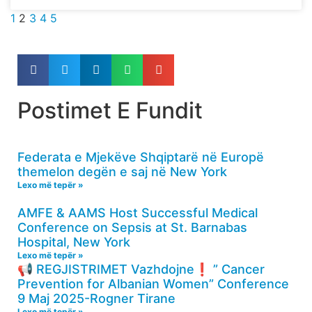
1
2
3
4
5
Postimet E Fundit
Federata e Mjekëve Shqiptarë në Europë
themelon degën e saj në New York
Lexo më tepër »
AMFE & AAMS Host Successful Medical
Conference on Sepsis at St. Barnabas
Hospital, New York
Lexo më tepër »
📢 REGJISTRIMET Vazhdojne❗️ ” Cancer
Prevention for Albanian Women” Conference
9 Maj 2025-Rogner Tirane
Lexo më tepër »