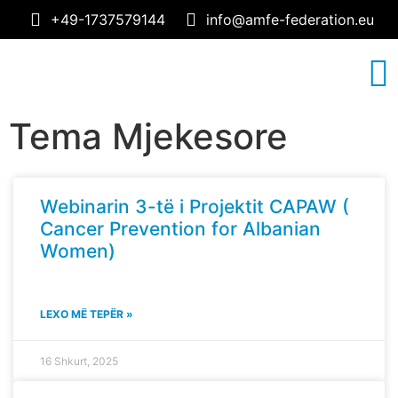
+49-1737579144
info@amfe-federation.eu
RRETH NESH
TEMA MJEKESORE
Tema Mjekesore
Webinarin 3-të i Projektit CAPAW (
Cancer Prevention for Albanian
Women)
LEXO MË TEPËR »
16 Shkurt, 2025