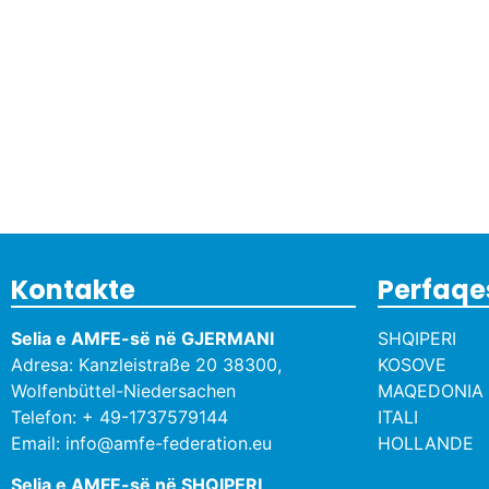
Kontakte
Perfaqe
Selia e AMFE-së në GJERMANI
SHQIPERI
Adresa: Kanzleistraße 20 38300,
KOSOVE
Wolfenbüttel-Niedersachen
MAQEDONIA 
Telefon: + 49-1737579144
ITALI
Email: info@amfe-federation.eu
HOLLANDE
Selia e AMFE-së në SHQIPERI