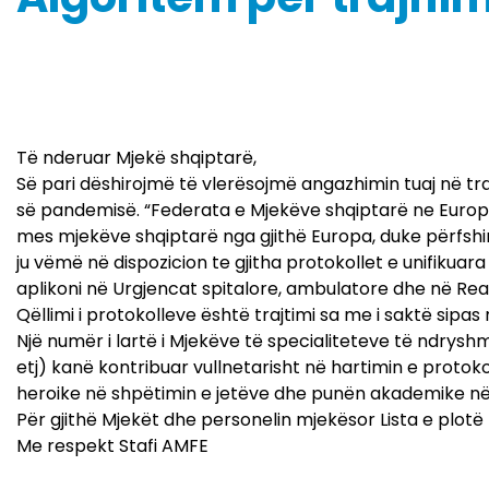
Të nderuar Mjekë shqiptarë,
Së pari dëshirojmë të vlerësojmë angazhimin tuaj në tr
së pandemisë. “Federata e Mjekëve shqiptarë ne Euro
mes mjekëve shqiptarë nga gjithë Europa, duke përfshi
ju vëmë në dispozicion te gjitha protokollet e unifikuara
aplikoni në Urgjencat spitalore, ambulatore dhe në Re
Qëllimi i protokolleve është trajtimi sa me i saktë sip
Një numër i lartë i Mjekëve të specialiteteve të ndryshm
etj) kanë kontribuar vullnetarisht në hartimin e proto
heroike në shpëtimin e jetëve dhe punën akademike në 
Për gjithë Mjekët dhe personelin mjekësor Lista e plotë
Me respekt Stafi AMFE