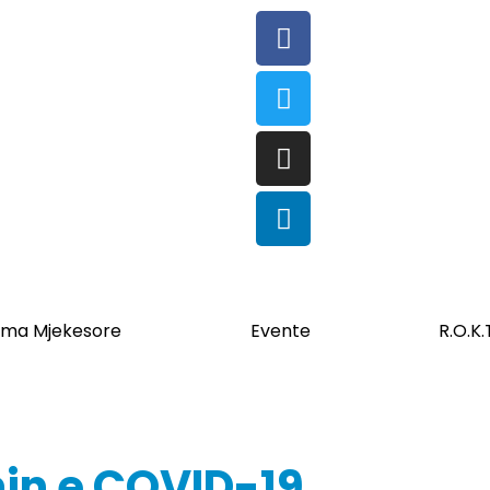
ma Mjekesore
Evente
R.O.K.
min e COVID-19