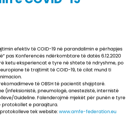
ajtimin efektiv të COID-19 në parandalimin e përhapjes
pë” pas Konferencës ndërkombtare të datës 6.12.2020
rë ketu eksperiencat e tyre në shtete të ndryshme, po
 europiane të trajtimit të COID-19, të cilat mund ti
animacion.
as rekomadimeve të OBSH të pacientit shqiptarë.
e (infeksionistë, pneumologë, anestezistë, internistë
kolleve/Guideline. Falenderojmë mjekët për punën e tyre
protokollet e paraqitura.
 protokolleve tek website:
www.amfe-federation.eu