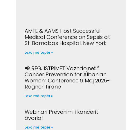
AMFE & AAMS Host Successful
Medical Conference on Sepsis at
St. Barnabas Hospital, New York
Lexo më tepër »
📢 REGJISTRIMET Vazhdojne❗️ ”
Cancer Prevention for Albanian
Women” Conference 9 Maj 2025-
Rogner Tirane
Lexo më tepër »
Webinari Prevenimi i kancerit
ovarial
Lexo më tepër »