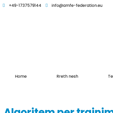
+49-1737579144
info@amfe-federation.eu
Home
Rreth nesh
Te
Algoritem per trajni