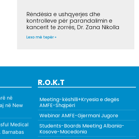
Rëndësia e ushqyerjes dhe
kontrolleve për parandalimin e
kancerit te zorrës, Dr. Zana Nikolla
Lexo më tepër »
R.O.K.T
rë në
Meeting-këshilli+Kryesia e degës
AMFE-Shqipëri
aj në New
Webinar AMFE-Gjermani Jugore
ful Medical
Students-Boards Meeting Albania-
Kosove-Macedonia
. Barnabas