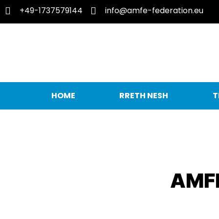
+49-1737579144
info@amfe-federation.eu
HOME
RRETH NESH
T
AMFE