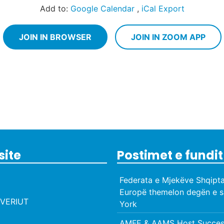
Add to:
Google Calendar
,
iCal Export
JOIN IN BROWSER
JOIN IN ZOOM APP
site
Postimet e fundit
Federata e Mjekëve Shqipta
Europë themelon degën e s
VERIUT
York
AMFE & AAMS Host Success