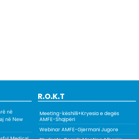
R.O.K.T
rë në
Meeting-këshilli+Kryesia e degës
AMFE-Shqipëri
aj në New
Webinar AMFE-Gjermani Jugore
ful Medical