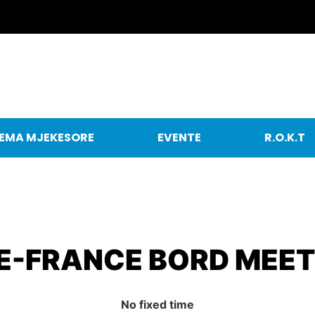
EMA MJEKESORE
EVENTE
R.O.K.T
-FRANCE BORD MEET
No fixed time