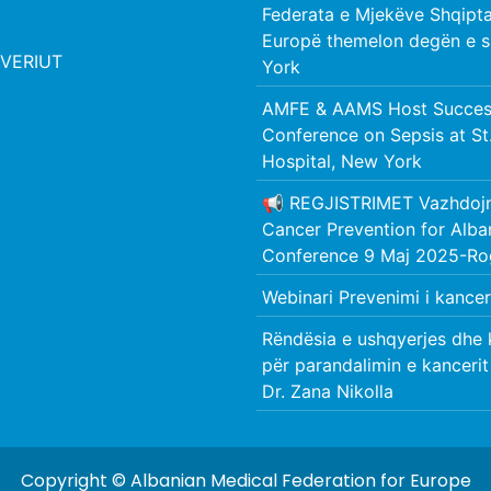
Federata e Mjekëve Shqipta
Europë themelon degën e s
VERIUT
York
AMFE & AAMS Host Success
Conference on Sepsis at St
Hospital, New York
📢 REGJISTRIMET Vazhdoj
Cancer Prevention for Alb
Conference 9 Maj 2025-Ro
Webinari Prevenimi i kanceri
Rëndësia e ushqyerjes dhe 
për parandalimin e kancerit
Dr. Zana Nikolla
Copyright © Albanian Medical Federation for Europe