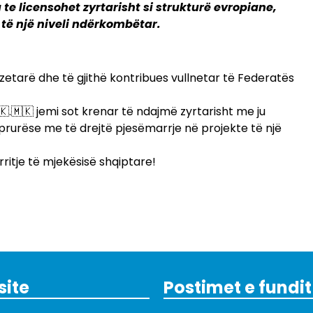
te licensohet zyrtarisht si strukturë evropiane,
 të një niveli ndërkombëtar.
zetarë dhe të gjithë kontribues vullnetar të Federatës
.🇲🇰 jemi sot krenar të ndajmë zyrtarisht me ju
imprurëse me të drejtë pjesëmarrje në projekte të një
rritje të mjekësisë shqiptare!
site
Postimet e fundit