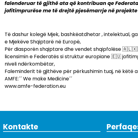
falenderuar të gjithë ata që kontribuan qe Federata 
jofitimprurëse me të drejtë pjesëmarrje në projekte
Të dashur kolegë Mjek, bashkëatdhetar , intelektual, ga
e Mjekëve Shqiptarë në Europë,
Për diasporën shqiptare dhe vendet shqipfolëse 🇦🇱🇽
licensimin e Federatës si struktur europiane 🇪🇺 jofit
niveli ndërkombëtar,
Faleminderit të gjithëve për përkushimin tuaj, në këtë a
AMFE:´´ We make Medicine´´
www.amfe-federation.eu
Kontakte
Perfaqe