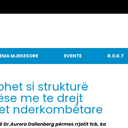
EMA MJEKESORE
EVENTE
R.O.K.T
ohet si strukturë
ëse me te drejt
tet nderkombëtare
 Dr.Aurora Dollenberg përmes rrjetit fcb, ka