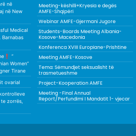
rë në
Meeting-këshilli+Kryesia e degës
AMFE-Shqipëri
aj në New
Webinar AMFE-Gjermani Jugore
ful Medical
Students-Boards Meeting Albania-
Kosove-Macedonia
. Barnabas
Konferenca XVIII Europiane-Prishtine
ne❗️ ”
Meeting AMFE-Kosove
anian Women”
Tema: Sëmundjet seksualisht të
gner Tirane
trasmetueshme
t ovarial
Project-Kooperation AMFE
Meeting -Final Annual
kontrolleve
Report/Perfundimi I Mandatit 1- vjecar
 te zorrës,