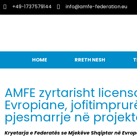
+49-1737579144
info@amfe-federation.eu
HOME
RRETH NESH
T
AMFE zyrtarisht licens
Evropiane, jofitimprur
pjesmarrje në projek
Kryetarja e Federatës se Mjekëve Shqiptar në Evropë