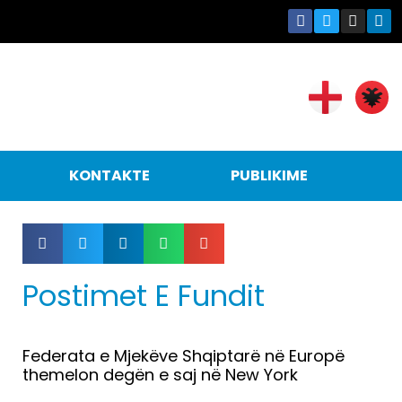
KONTAKTE
PUBLIKIME
Postimet E Fundit
Federata e Mjekëve Shqiptarë në Europë
themelon degën e saj në New York
Lexo më tepër »