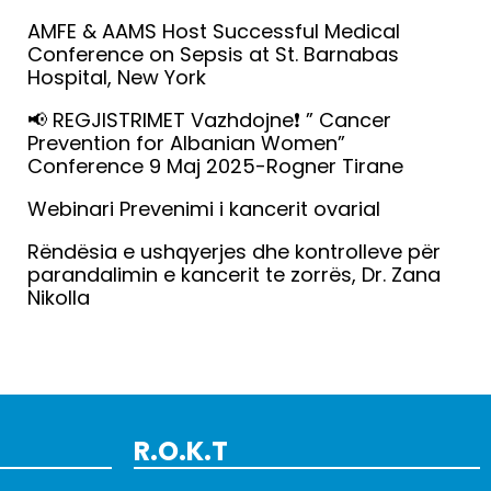
AMFE & AAMS Host Successful Medical
Conference on Sepsis at St. Barnabas
Hospital, New York
Lexo më tepër »
📢 REGJISTRIMET Vazhdojne❗️ ” Cancer
Prevention for Albanian Women”
Conference 9 Maj 2025-Rogner Tirane
Lexo më tepër »
Webinari Prevenimi i kancerit ovarial
Lexo më tepër »
Rëndësia e ushqyerjes dhe kontrolleve për
parandalimin e kancerit te zorrës, Dr. Zana
Nikolla
Lexo më tepër »
R.O.K.T